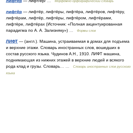
лифтёр
— лифт/ёр/ …
Морфемно-орфографический словарь
лифтёр
— лифтёр, лифтёры, лифтёра, лифтёров, лифтёру,
лифтёрам, лифтёр, лифтёры, лифтёром, лифтёрами,
лифтёре, лифтёрах (Источник: «Полная акцентуированная
парадигма по А. А. Зализняку») …
Формы слов
ЛИФТ
— (англ.). Машина, устраиваемая в домах для подъема
и верхние этажи. Словарь иностранных слов, вошедших в
состав русского языка. Чудинов А.Н., 1910. ЛИФТ машина,
поднимающая из нижних этажей в верхние людей и всякого
рода клад и грузы. Словарь… …
Словарь иностранных слов русского
языка