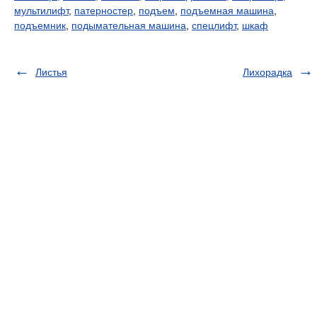
мультилифт
,
патерностер
,
подъем
,
подъемная машина
,
подъемник
,
подымательная машина
,
спецлифт
,
шкаф
Листья
Лихорадка